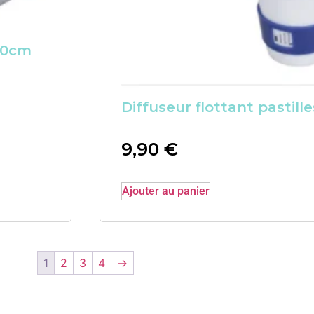
80cm
Diffuseur flottant pastill
9,90
€
Ajouter au panier
1
2
3
4
→