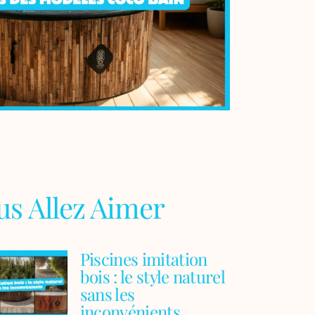
us Allez Aimer
Piscines imitation
bois : le style naturel
sans les
inconvénients