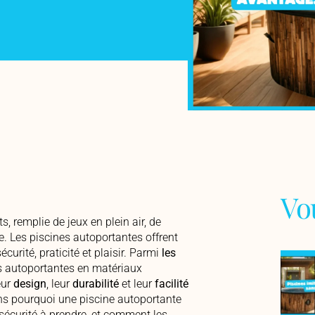
Vo
, remplie de jeux en plein air, de
e. Les piscines autoportantes offrent
écurité, praticité et plaisir. Parmi
les
es autoportantes en matériaux
eur
design
,
leur
durabilité
et leur
facilité
ons pourquoi une piscine autoportante
 sécurité à prendre, et comment les