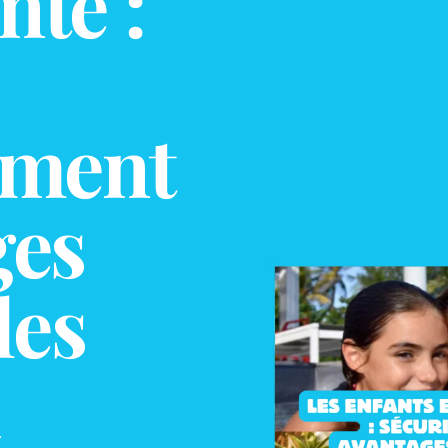
nte :
ement
ges
les