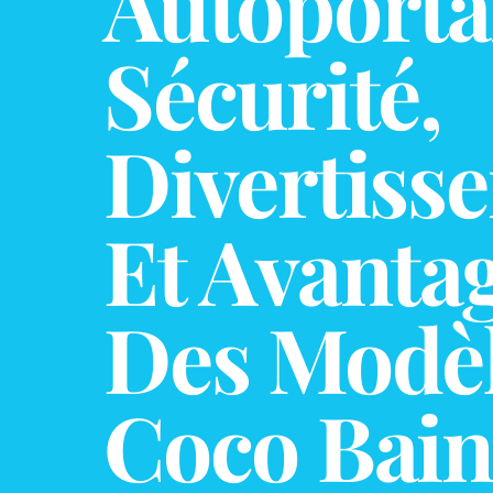
Autoporta
Sécurité,
Divertiss
Et Avanta
Des Modè
Coco Bain