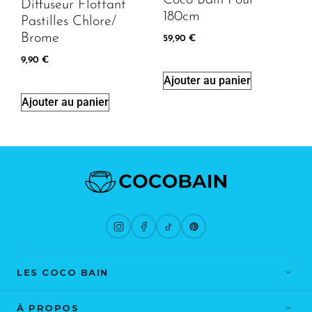
Coco Bain Pour
Diffuseur Flottant
180cm
Pastilles Chlore/
Brome
59,90
€
9,90
€
Ajouter au panier
Ajouter au panier
LES COCO BAIN
St Tropez
Bora Bora
À PROPOS