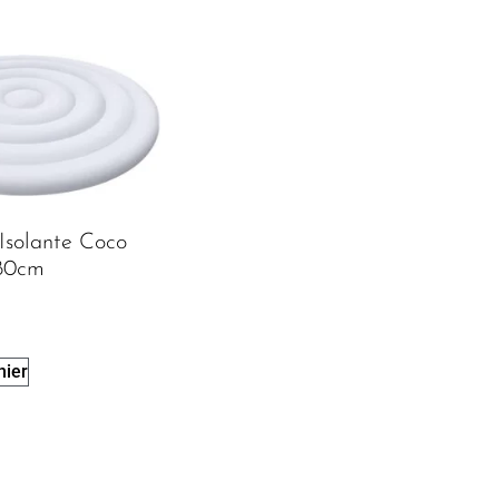
Isolante Coco
180cm
nier