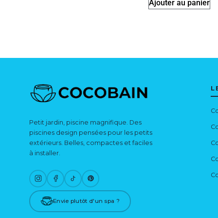
Ajouter au panier
L
Co
Petit jardin, piscine magnifique. Des
Co
piscines design pensées pour les petits
extérieurs. Belles, compactes et faciles
Co
à installer.
Co
Co
Envie plutôt d'un spa ?