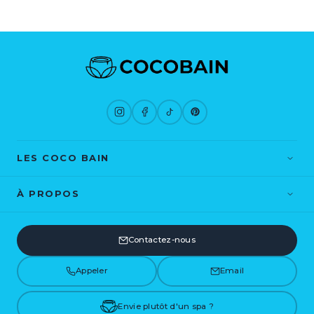
LES COCO BAIN
St Tropez
Bora Bora
À PROPOS
Fidji
Hawaï
Blog
Contact
Ibiza
Contactez-nous
CGV
Mentions légales
Livraison
Appeler
Email
Envie plutôt d'un spa ?