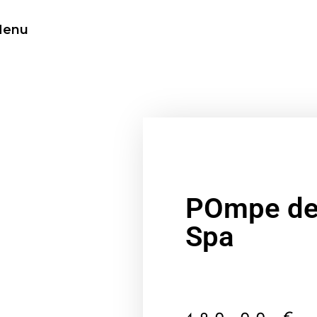
enu
POmpe d
Spa