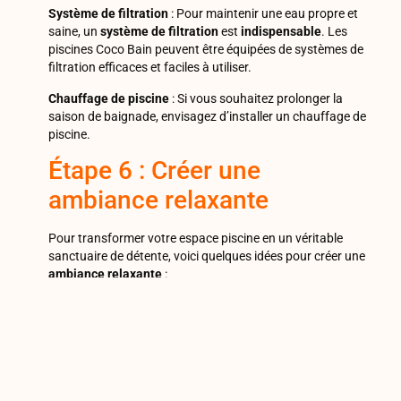
Système de filtration
: Pour maintenir une eau propre et
saine, un
système de filtration
est
indispensable
. Les
piscines Coco Bain peuvent être équipées de systèmes de
filtration efficaces et faciles à utiliser.
Chauffage de piscine
: Si vous souhaitez prolonger la
saison de baignade, envisagez d’installer un chauffage de
piscine.
Étape 6 : Créer une
ambiance relaxante
Pour transformer votre espace piscine en un véritable
sanctuaire de détente, voici quelques idées pour créer une
ambiance relaxante
:
Musique d’ambiance
: Installez des enceintes étanches et
créez une playlist de musique apaisante pour
accompagner vos moments de détente.
Aromathérapie
: Utilisez des diffuseurs d’huiles
essentielles pour parfumer l’air avec des senteurs