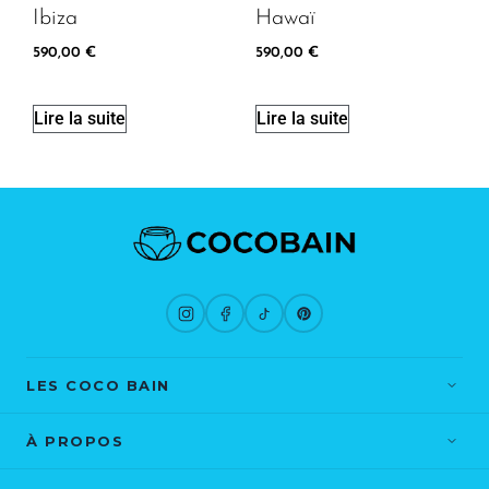
Ibiza
Hawaï
590,00
€
590,00
€
Lire la suite
Lire la suite
LES COCO BAIN
St Tropez
Bora Bora
À PROPOS
Fidji
Hawaï
Blog
Contact
Ibiza